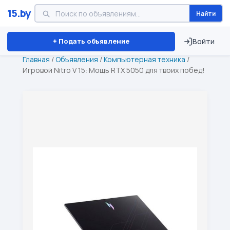
15.by
Найти
Минск
Витебск
Брест
⏱ ТОЛЬКО 15 ДНЕЙ
+ Подать объявление
Войти
Главная
/
Объявления
/
Компьютерная техника
/
Игровой Nitro V 15: Мощь RTX 5050 для твоих побед!