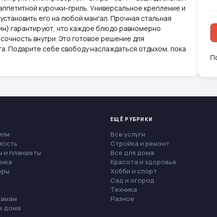
аппетитной курочки-гриль. Универсальное крепление и
установить его на любой мангал. Прочная стальная
ин) гарантируют, что каждое блюдо равномерно
сочность внутри. Это готовое решение для
а. Подарите себе свободу наслаждаться отдыхом, пока
П
ЕЩЁ РУБРИКИ
или
Все услуги
мость
Стройка и ремонт
 и планшеты
Все для дома
ника
Красота и здоровье
еры
Хобби и спорт
Сад и огород
Техника
мамам
Разное
е дома