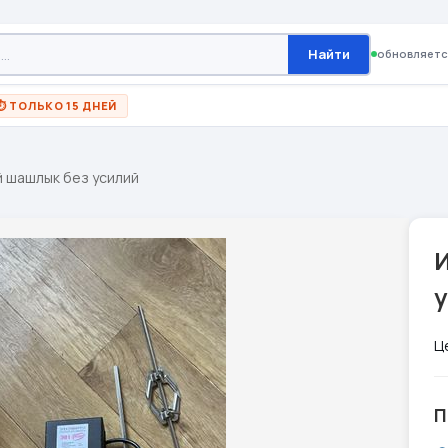
Найти
обновляетс
⏱ ТОЛЬКО 15 ДНЕЙ
 шашлык без усилий
Ц
П