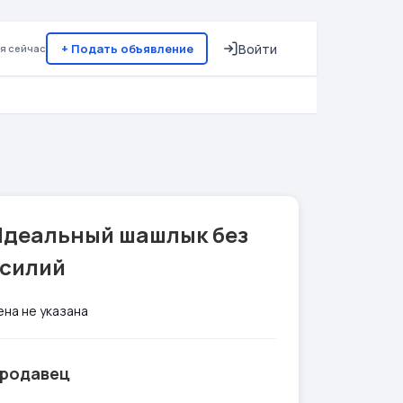
+ Подать объявление
Войти
я сейчас
Идеальный шашлык без
усилий
ена не указана
родавец