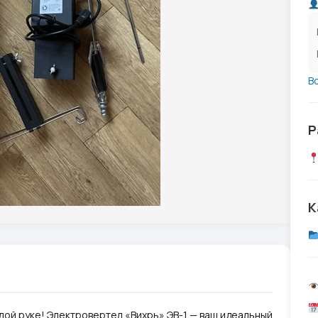
В
Р
К
лой руке! Электровертел «Вихрь» ЭВ-1 — ваш идеальный