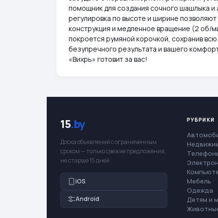
помощник для создания сочного шашлыка и 
регулировка по высоте и ширине позволяют 
конструкция и медленное вращение (2 об/м
покроется румяной корочкой, сохранив всю 
безупречного результата и вашего комфорт
«Вихрь» готовит за вас!
РУБРИКИ
15
.by
Автомоб
Доска объявлений с ограниченным
Недвижи
сроком — только свежие предложения,
Телефоны
не старше 15 дней.
Электро
Компьют
Мебель
iOS
Одежда
Android
Детям и 
Животны