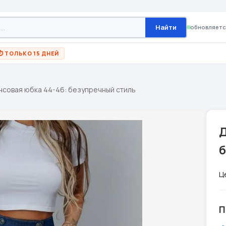
Найти
обновляетс
⏱ ТОЛЬКО 15 ДНЕЙ
совая юбка 44-46: безупречный стиль
Ц
П