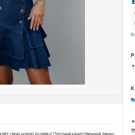
В
Р
К
дёт свою новую хозяйку! Плотный качественный джинс