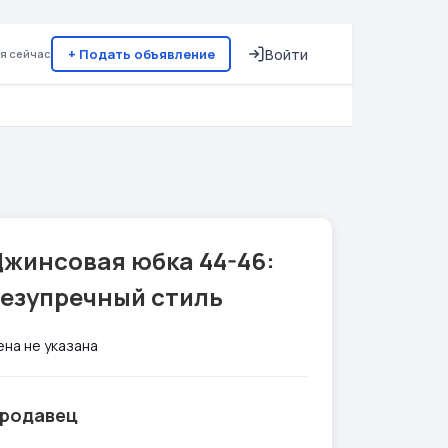
+ Подать объявление
Войти
я сейчас
Джинсовая юбка 44-46:
безупречный стиль
ена не указана
родавец