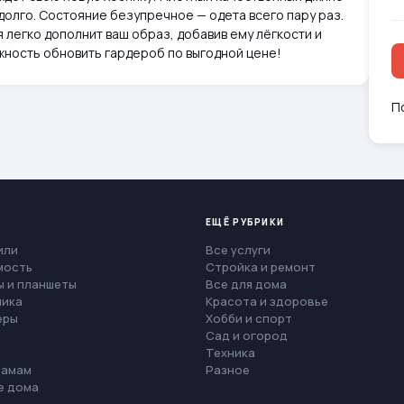
долго. Состояние безупречное — одета всего пару раз.
 легко дополнит ваш образ, добавив ему лёгкости и
ность обновить гардероб по выгодной цене!
П
ЕЩЁ РУБРИКИ
или
Все услуги
мость
Стройка и ремонт
 и планшеты
Все для дома
ника
Красота и здоровье
еры
Хобби и спорт
Сад и огород
Техника
мамам
Разное
е дома