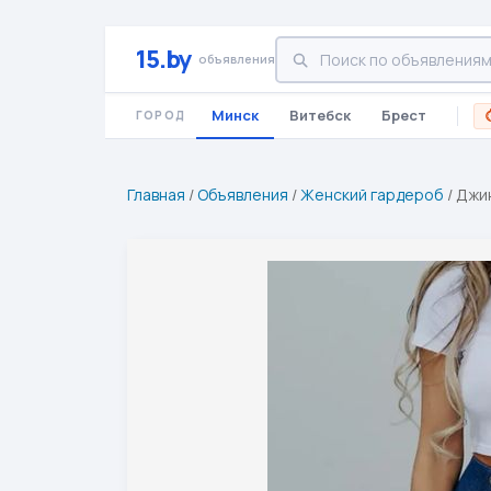
15.by
объявления
Минск
Витебск
Брест
ГОРОД
Главная
/
Объявления
/
Женский гардероб
/
Джин