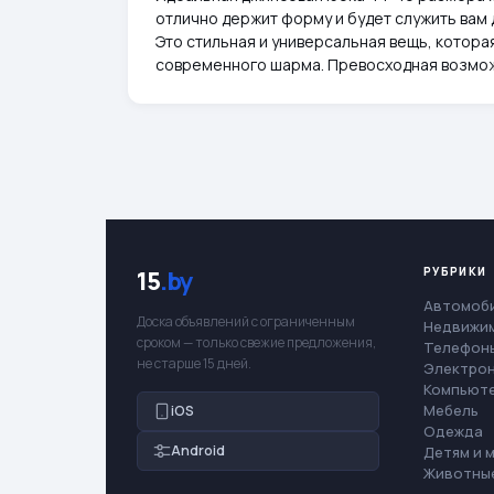
отлично держит форму и будет служить вам 
Это стильная и универсальная вещь, которая
современного шарма. Превосходная возмож
РУБРИКИ
15
.by
Автомоб
Доска объявлений с ограниченным
Недвижи
сроком — только свежие предложения,
Телефоны
не старше 15 дней.
Электро
Компьют
Мебель
iOS
Одежда
Android
Детям и 
Животны