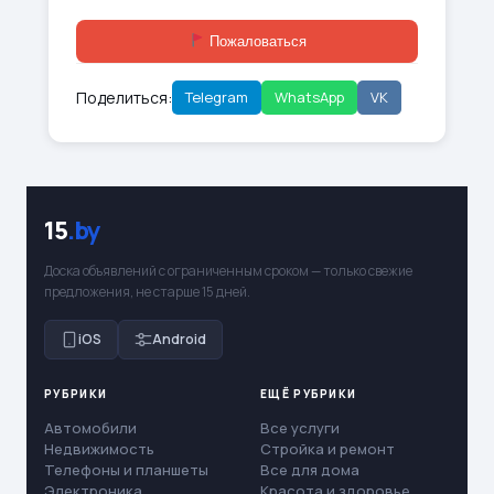
Пожаловаться
Поделиться:
Telegram
WhatsApp
VK
15
.by
Доска объявлений с ограниченным сроком — только свежие
предложения, не старше 15 дней.
iOS
Android
РУБРИКИ
ЕЩЁ РУБРИКИ
Автомобили
Все услуги
Недвижимость
Стройка и ремонт
Телефоны и планшеты
Все для дома
Электроника
Красота и здоровье