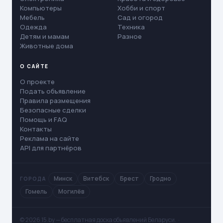
Компьютеры
Хобби и спорт
Мебель
Сад и огород
Одежда
Техника
Детям и мамам
Разное
Животные дома
О САЙТЕ
О проекте
Подать объявление
Правила размещения
Безопасные сделки
Помощь и FAQ
Контакты
Реклама на сайте
API для партнёров
Минск
Витебск
Брест
Гродно
ГОРОДА
Гомель
Могилёв
© 2026 15.by — бесплатная доска объявлений Беларуси. ·