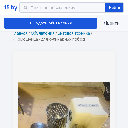
15.by
Найти
Минск
Витебск
Брест
⏱ ТОЛЬКО 15 ДНЕЙ
+ Подать объявление
Войти
Главная
/
Объявления
/
Бытовая техника
/
«Помощница» для кулинарных побед