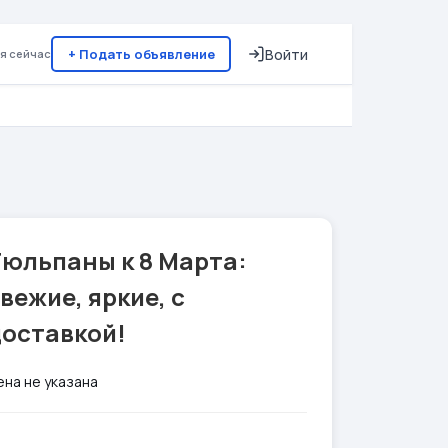
+ Подать объявление
Войти
я сейчас
Тюльпаны к 8 Марта:
вежие, яркие, с
доставкой!
ена не указана