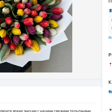
П
В
Р
К
одарите яркие эмоции с нашими свежими тюльпанами.