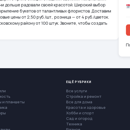
они дольше радовали своей красотой. Широкий выбор
рмление букетов от талантливых флористов. Доставим
вые цены от 2,50 руб./шт., розница — от 4 руб./цветок.
ковскому району от 100 штук. Звоните, чтобы создать
П
ЕЩЁ РУБРИКИ
или
Все услуги
мость
Стройка и ремонт
 и планшеты
Все для дома
ника
Красота и здоровье
еры
Хобби и спорт
Сад и огород
Техника
мамам
Разное