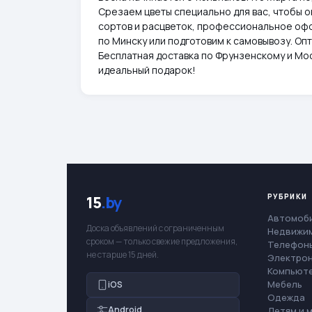
Срезаем цветы специально для вас, чтобы 
сортов и расцветок, профессиональное офо
по Минску или подготовим к самовывозу. Опто
Бесплатная доставка по Фрунзенскому и Мос
идеальный подарок!
РУБРИКИ
15
.by
Автомоб
Доска объявлений с ограниченным
Недвижи
сроком — только свежие предложения,
Телефоны
не старше 15 дней.
Электро
Компьют
Мебель
iOS
Одежда
Android
Детям и 