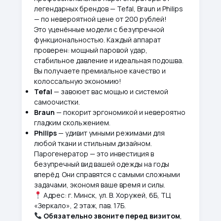
легендарных брендов — Tefal, Braun и Philips
— по невероятной цене от 200 рублей!
Это уценённые модели с безупречной
функциональностью. Каждый аппарат
проверен: мощный паровой удар,
стабильное давление и идеальная подошва.
Вы получаете премиальное качество и
колоссальную экономию!
Tefal
— завоюет вас мощью и системой
самоочистки.
Braun
— покорит эргономикой и невероятно
гладким скольжением.
Philips
— удивит умными режимами для
любой ткани и стильным дизайном.
Парогенератор — это инвестиция в
безупречный вид вашей одежды на годы
вперёд. Они справятся с самыми сложными
задачами, экономя ваше время и силы.
Адрес: г. Минск, ул. В. Хоружей, 6Б, ТЦ
«Зеркало», 2 этаж, пав. 17Б.
Обязательно звоните перед визитом
,