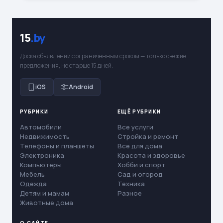
15
.by
Доска объявлений с ограниченным сроком — только свежие
предложения, не старше 15 дней.
iOS
Android
РУБРИКИ
ЕЩЁ РУБРИКИ
Автомобили
Все услуги
Недвижимость
Стройка и ремонт
Телефоны и планшеты
Все для дома
Электроника
Красота и здоровье
Компьютеры
Хобби и спорт
Мебель
Сад и огород
Одежда
Техника
Детям и мамам
Разное
Животные дома