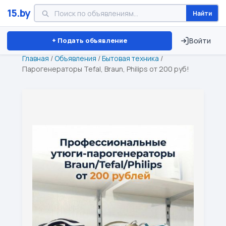
15.by
Найти
Минск
Витебск
Брест
⏱ ТОЛЬКО 15 ДНЕЙ
+ Подать объявление
Войти
Главная
/
Объявления
/
Бытовая техника
/
Парогенераторы Tefal, Braun, Philips от 200 руб!