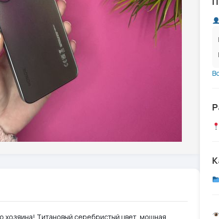
П
В
Р
К
го хозяина! Титановый серебристый цвет, мощная