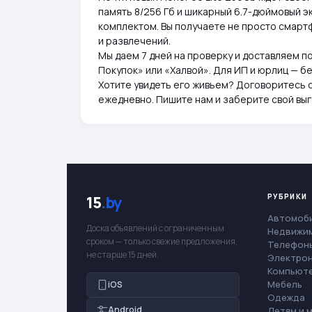
память 8/256 Гб и шикарный 6.7-дюймовый э
комплектом. Вы получаете не просто смартф
и развлечений.
Мы даем 7 дней на проверку и доставляем п
Покупок» или «Халвой». Для ИП и юрлиц — б
Хотите увидеть его живьем? Договоритесь 
ежедневно. Пишите нам и заберите свой вы
РУБРИКИ
15
.by
Автомоб
Доска объявлений с ограниченным
Недвижи
сроком — только свежие предложения,
Телефоны
не старше 15 дней.
Электро
Компьют
Мебель
iOS
Одежда
Android
Детям и 