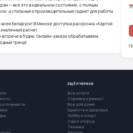
кран — все это в идеальном состоянии, с полным
он, а стильный и производительный гаджет для работы
о всей Беларуси! В Минске доступна рассрочка «Картой
езналичный расчет.
о встрече в будни. Онлайн-заказы обрабатываем
годный тренд!
П
ЕЩЁ РУБРИКИ
или
Все услуги
мость
Стройка и ремонт
 и планшеты
Все для дома
ника
Красота и здоровье
еры
Хобби и спорт
Сад и огород
Техника
мамам
Разное