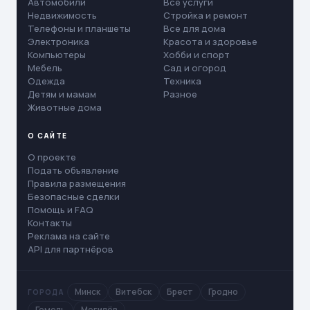
Автомобили
Все услуги
Недвижимость
Стройка и ремонт
Телефоны и планшеты
Все для дома
Электроника
Красота и здоровье
Компьютеры
Хобби и спорт
Мебель
Сад и огород
Одежда
Техника
Детям и мамам
Разное
Животные дома
О САЙТЕ
О проекте
Подать объявление
Правила размещения
Безопасные сделки
Помощь и FAQ
Контакты
Реклама на сайте
API для партнёров
Минск
Витебск
Брест
Гродно
ГОРОДА
Гомель
Могилёв