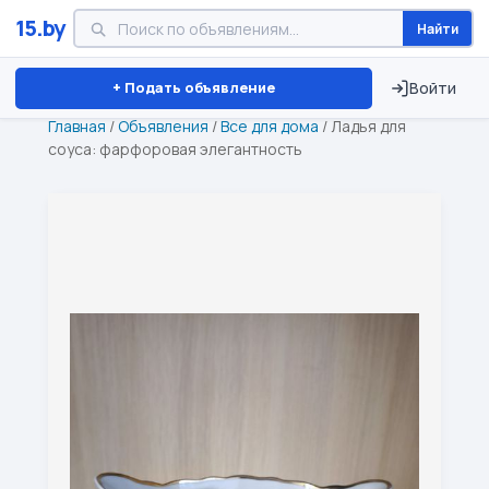
15.by
Найти
Минск
Витебск
Брест
⏱ ТОЛЬКО 15 ДНЕЙ
+ Подать объявление
Войти
Главная
/
Объявления
/
Все для дома
/
Ладья для
соуса: фарфоровая элегантность