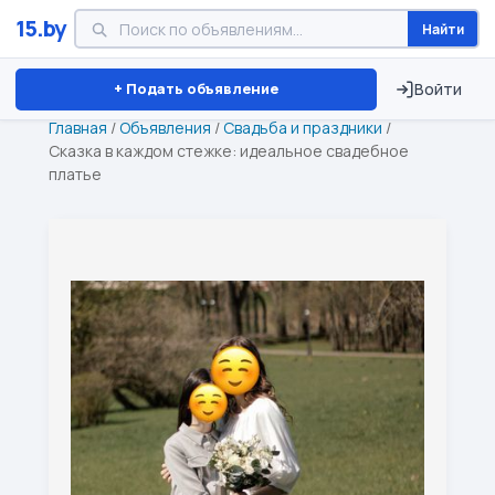
15.by
Найти
Минск
Витебск
Брест
⏱ ТОЛЬКО 15 ДНЕЙ
+ Подать объявление
Войти
Главная
/
Объявления
/
Свадьба и праздники
/
Сказка в каждом стежке: идеальное свадебное
платье