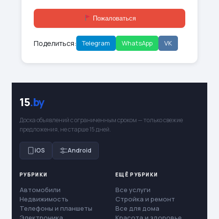
Пожаловаться
Поделиться:
Telegram
WhatsApp
VK
15
.by
Доска объявлений с ограниченным сроком — только свежие
предложения, не старше 15 дней.
iOS
Android
РУБРИКИ
ЕЩЁ РУБРИКИ
Автомобили
Все услуги
Недвижимость
Стройка и ремонт
Телефоны и планшеты
Все для дома
Электроника
Красота и здоровье