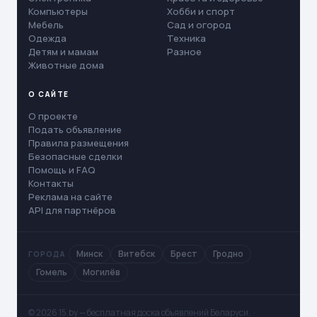
Компьютеры
Хобби и спорт
Мебель
Сад и огород
Одежда
Техника
Детям и мамам
Разное
Животные дома
О САЙТЕ
О проекте
Подать объявление
Правила размещения
Безопасные сделки
Помощь и FAQ
Контакты
Реклама на сайте
API для партнёров
Минск
Витебск
Брест
Гродно
ГОРОДА
Гомель
Могилёв
© 2026 15.by — бесплатная доска объявлений Беларуси. ·