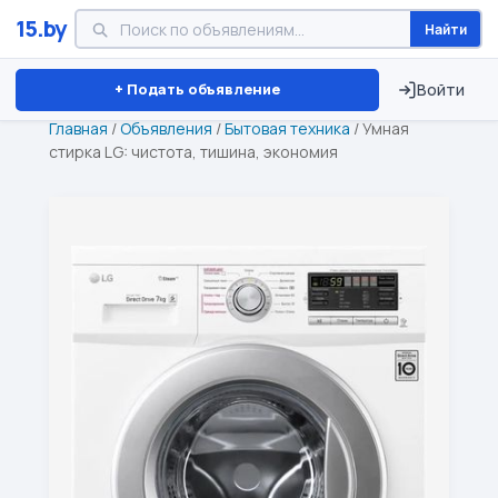
15.by
Найти
Минск
Витебск
Брест
⏱ ТОЛЬКО 15 ДНЕЙ
+ Подать объявление
Войти
Главная
/
Объявления
/
Бытовая техника
/
Умная
стирка LG: чистота, тишина, экономия