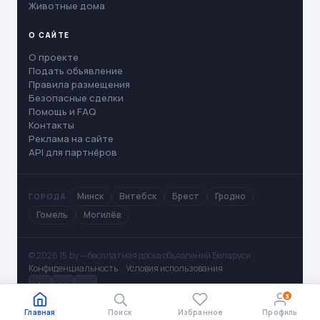
Животные дома
О САЙТЕ
О проекте
Подать объявление
Правила размещения
Безопасные сделки
Помощь и FAQ
Контакты
Реклама на сайте
API для партнёров
Минск
Витебск
Брест
Гродно
ГОРОДА
Гомель
Могилёв
© 2026 15.by — бесплатная доска объявлений Беларуси. ·
Конфиденциальность
·
Условия использования
✈
V
◻
3
Главная
Поиск
Избранное
Профиль