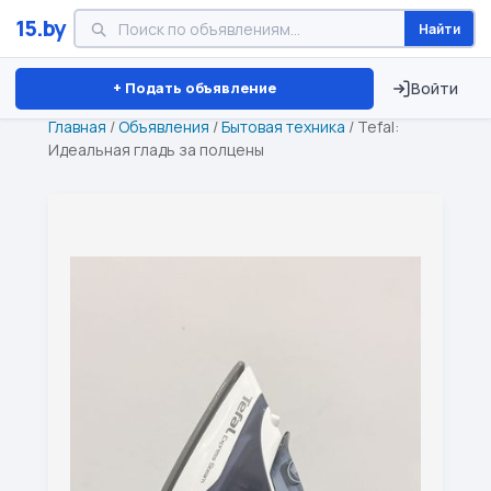
15.by
Найти
Минск
Витебск
Брест
⏱ ТОЛЬКО 15 ДНЕЙ
+ Подать объявление
Войти
Главная
/
Объявления
/
Бытовая техника
/
Tefal:
Идеальная гладь за полцены