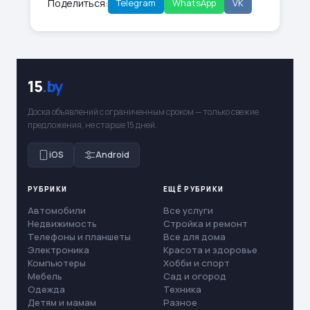
Поделиться:
Telegram
WhatsApp
VK
15
.by
Доска объявлений с ограниченным сроком — только свежие
предложения, не старше 15 дней.
iOS
Android
РУБРИКИ
ЕЩЁ РУБРИКИ
Автомобили
Все услуги
Недвижимость
Стройка и ремонт
Телефоны и планшеты
Все для дома
Электроника
Красота и здоровье
Компьютеры
Хобби и спорт
Мебель
Сад и огород
Одежда
Техника
Детям и мамам
Разное