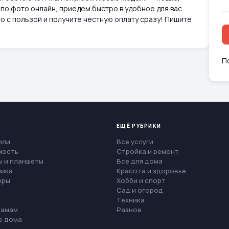
по фото онлайн, приедем быстро в удобное для вас
о с пользой и получите честную оплату сразу! Пишите
П
ЕЩЁ РУБРИКИ
или
Все услуги
мость
Стройка и ремонт
 и планшеты
Все для дома
ника
Красота и здоровье
еры
Хобби и спорт
Сад и огород
Техника
мамам
Разное
е дома