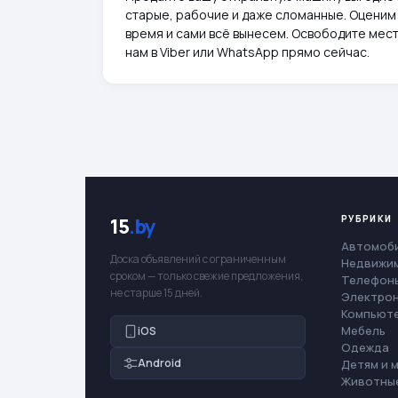
старые, рабочие и даже сломанные. Оценим 
время и сами всё вынесем. Освободите мест
нам в Viber или WhatsApp прямо сейчас.
РУБРИКИ
15
.by
Автомоб
Доска объявлений с ограниченным
Недвижи
сроком — только свежие предложения,
Телефоны
не старше 15 дней.
Электро
Компьют
Мебель
iOS
Одежда
Android
Детям и 
Животны