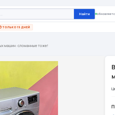
Найти
обновляетс
⏱ ТОЛЬКО 15 ДНЕЙ
ых машин: сломанные тоже!
Ц
П