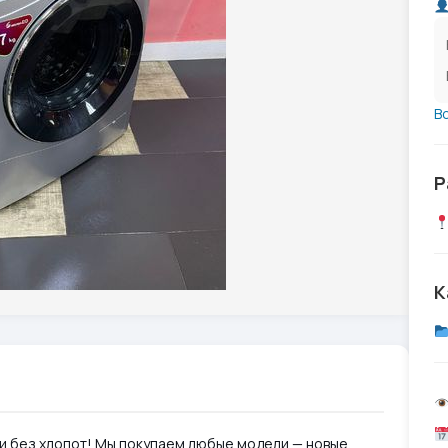
В
Р
К
и без хлопот! Мы покупаем любые модели — новые,