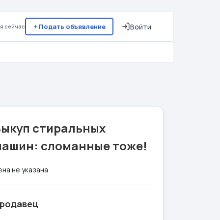
+ Подать объявление
Войти
я сейчас
Выкуп стиральных
машин: сломанные тоже!
ена не указана
родавец