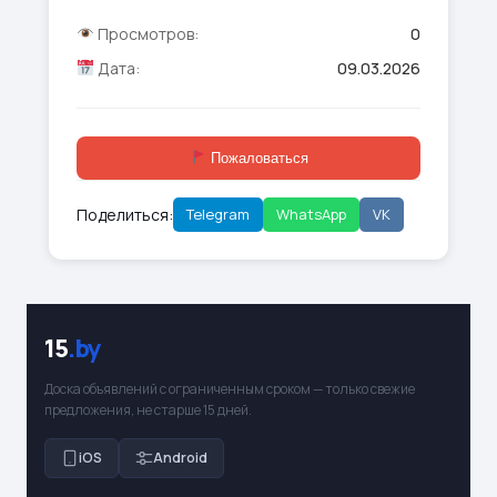
Просмотров:
0
Дата:
09.03.2026
Пожаловаться
Поделиться:
Telegram
WhatsApp
VK
15
.by
Доска объявлений с ограниченным сроком — только свежие
предложения, не старше 15 дней.
iOS
Android