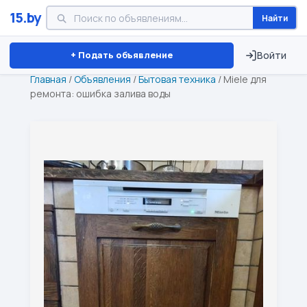
15.by
Найти
Минск
Витебск
Брест
⏱ ТОЛЬКО 15 ДНЕЙ
+ Подать объявление
Войти
Главная
/
Объявления
/
Бытовая техника
/
Miele для
ремонта: ошибка залива воды