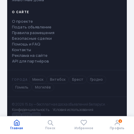
О САЙТЕ
О проекте
Подать объявление
Правила размещения
Безопасные сделки
Помощь и FAQ
Контакты
Реклама на сайте
API для партнёров
Минск
Витебск
Брест
Гродно
ГОРОДА
Гомель
Могилёв
© 2026 15.by — бесплатная доска объявлений Беларуси. ·
Конфиденциальность
·
Условия использования
✈
V
◻
3
Главная
Поиск
Избранное
Профиль