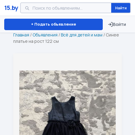
15.by
Найти
Минск
Витебск
Брест
⏱ ТОЛЬКО 15 ДНЕЙ
+ Подать объявление
Войти
Главная
/
Объявления
/
Всё для детей и мам
/
Синее
платье на рост 122 см