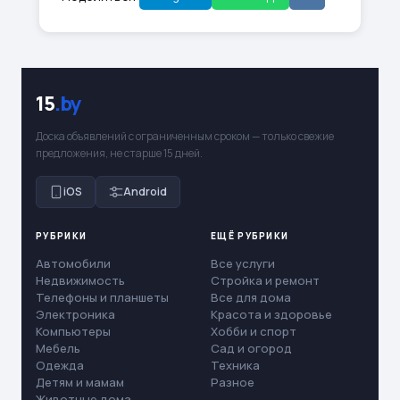
15
.by
Доска объявлений с ограниченным сроком — только свежие
предложения, не старше 15 дней.
iOS
Android
РУБРИКИ
ЕЩЁ РУБРИКИ
Автомобили
Все услуги
Недвижимость
Стройка и ремонт
Телефоны и планшеты
Все для дома
Электроника
Красота и здоровье
Компьютеры
Хобби и спорт
Мебель
Сад и огород
Одежда
Техника
Детям и мамам
Разное
Животные дома