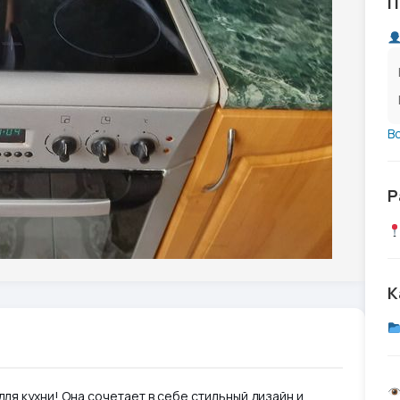
П
В
Р
К
 для кухни! Она сочетает в себе стильный дизайн и