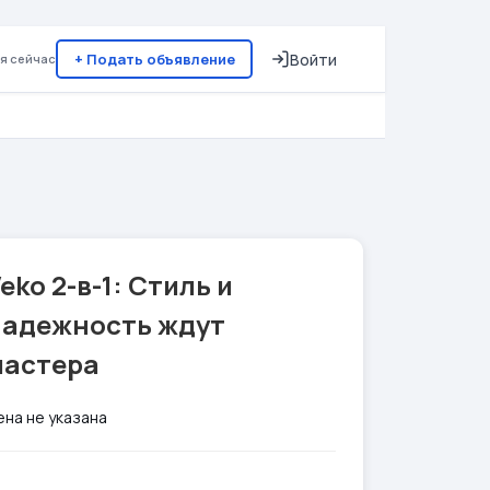
+ Подать объявление
Войти
я сейчас
eko 2-в-1: Стиль и
надежность ждут
мастера
ена не указана