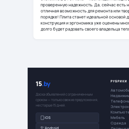
проверенную надежность. Да, сейчас есть н
отличная возможность для ремонта или тво
порядке! Плита станет идеальной основой 
конструкция и эргономика уже оценены мно
долго будет радовать своего владельца теп
РУБРИКИ
15
.by
Автомоб
Доска объявлений с ограниченным
Недвижи
сроком — только свежие предложения,
Телефоны
не старше 15 дней.
Электро
Компьют
Мебель
iOS
Одежда
Android
Детям и 