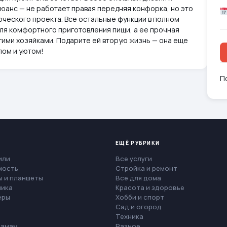
юанс — не работает правая передняя конфорка, но это
рческого проекта. Все остальные функции в полном
для комфортного приготовления пищи, а ее прочная
гими хозяйками. Подарите ей вторую жизнь — она еще
лом и уютом!
П
ЕЩЁ РУБРИКИ
или
Все услуги
мость
Стройка и ремонт
 и планшеты
Все для дома
ника
Красота и здоровье
еры
Хобби и спорт
Сад и огород
Техника
мамам
Разное