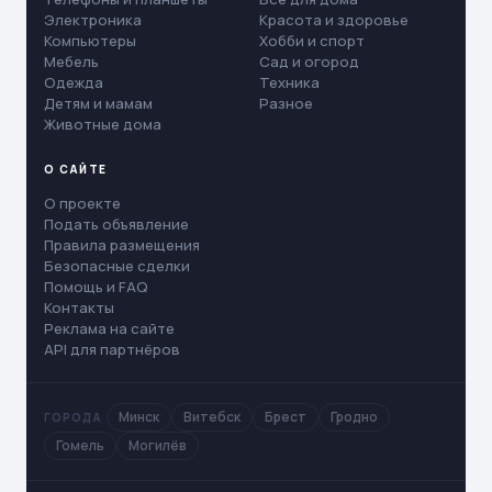
Электроника
Красота и здоровье
Компьютеры
Хобби и спорт
Мебель
Сад и огород
Одежда
Техника
Детям и мамам
Разное
Животные дома
О САЙТЕ
О проекте
Подать объявление
Правила размещения
Безопасные сделки
Помощь и FAQ
Контакты
Реклама на сайте
API для партнёров
Минск
Витебск
Брест
Гродно
ГОРОДА
Гомель
Могилёв