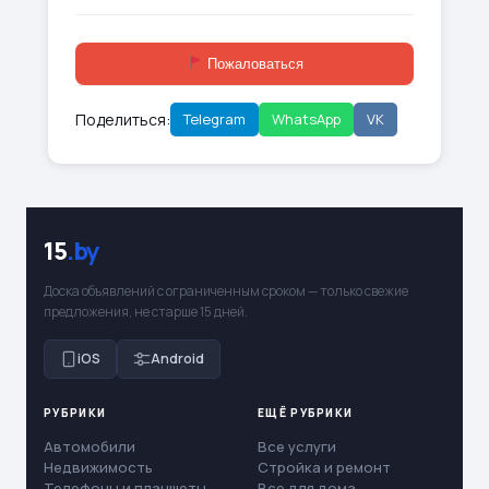
Пожаловаться
Поделиться:
Telegram
WhatsApp
VK
15
.by
Доска объявлений с ограниченным сроком — только свежие
предложения, не старше 15 дней.
iOS
Android
РУБРИКИ
ЕЩЁ РУБРИКИ
Автомобили
Все услуги
Недвижимость
Стройка и ремонт
Телефоны и планшеты
Все для дома