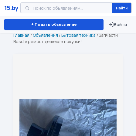
15.by
Найти
Минск
Витебск
Брест
⏱ ТОЛЬКО 15 ДНЕЙ
+ Подать объявление
Войти
Главная
/
Объявления
/
Бытовая техника
/
Запчасти
Bosch: ремонт дешевле покупки!