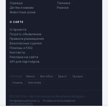
Одежда
Техника
Детям и мамам
Разное
Животные дома
О САЙТЕ
О проекте
Подать объявление
Правила размещения
Безопасные сделки
Помощь и FAQ
Контакты
Реклама на сайте
API для партнёров
Минск
Витебск
Брест
Гродно
ГОРОДА
Гомель
Могилёв
© 2026 15.by — бесплатная доска объявлений Беларуси. ·
Конфиденциальность
·
Условия использования
✈
V
◻