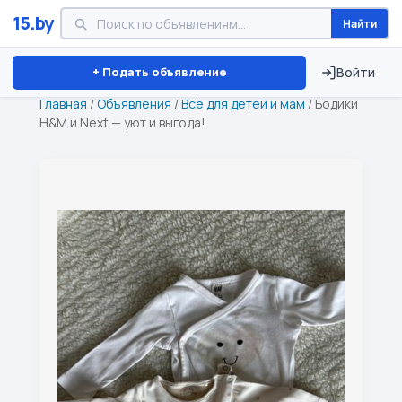
15.by
Найти
Минск
Витебск
Брест
⏱ ТОЛЬКО 15 ДНЕЙ
+ Подать объявление
Войти
Главная
/
Объявления
/
Всё для детей и мам
/
Бодики
H&M и Next — уют и выгода!