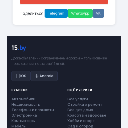
Поделиться:
Telegram
WhatsApp
VK
15
.by
Доска объявлений с ограниченным сроком — только свежие
предложения, не старше 15 дней.
iOS
Android
РУБРИКИ
ЕЩЁ РУБРИКИ
Автомобили
Все услуги
Недвижимость
Стройка и ремонт
Телефоны и планшеты
Все для дома
Электроника
Красота и здоровье
Компьютеры
Хобби и спорт
Мебель
Сад и огород