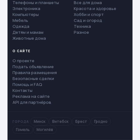
Телефоны и планшеты
Все для дома
Электроника
Красота и здоровье
Компьютеры
Хобби и спорт
Мебель
Сад и огород
Одежда
Техника
Детям и мамам
Разное
Животные дома
О САЙТЕ
О проекте
Подать объявление
Правила размещения
Безопасные сделки
Помощь и FAQ
Контакты
Реклама на сайте
API для партнёров
Минск
Витебск
Брест
Гродно
ГОРОДА
Гомель
Могилёв