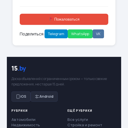
Пожаловаться
Поделиться:
Telegram
WhatsApp
VK
15
.by
Доска объявлений с ограниченным сроком — только свежие
предложения, не старше 15 дней.
iOS
Android
РУБРИКИ
ЕЩЁ РУБРИКИ
Автомобили
Все услуги
Недвижимость
Стройка и ремонт