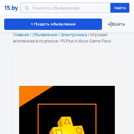
15.by
Найти
Минск
Витебск
Брест
⏱ ТОЛЬКО 15 ДНЕЙ
+ Подать объявление
Войти
Главная
/
Объявления
/
Электроника
/
Игровая
вселенная в подписке: PS Plus и Xbox Game Pass