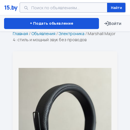
15.by
Найти
Минск
Витебск
Брест
⏱ ТОЛЬКО 15 ДНЕЙ
+ Подать объявление
Войти
Главная
/
Объявления
/
Электроника
/
Marshall Major
4: стиль и мощный звук без проводов