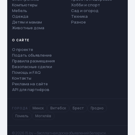
Компьютеры
Хобби и спорт
Мебель
Сад и огород
Одежда
Техника
Детям и мамам
Разное
Животные дома
О САЙТЕ
О проекте
Подать объявление
Правила размещения
Безопасные сделки
Помощь и FAQ
Контакты
Реклама на сайте
API для партнёров
Минск
Витебск
Брест
Гродно
ГОРОДА
Гомель
Могилёв
© 2026 15.by — бесплатная доска объявлений Беларуси. ·