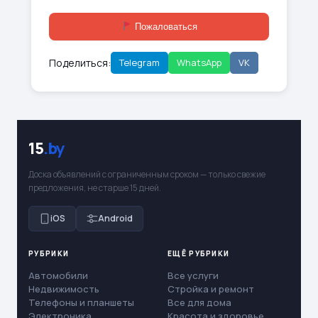
Пожаловаться
Поделиться:
Telegram
WhatsApp
VK
15
.by
Доска объявлений с ограниченным сроком — только свежие
предложения, не старше 15 дней.
iOS
Android
РУБРИКИ
ЕЩЁ РУБРИКИ
Автомобили
Все услуги
Недвижимость
Стройка и ремонт
Телефоны и планшеты
Все для дома
Электроника
Красота и здоровье