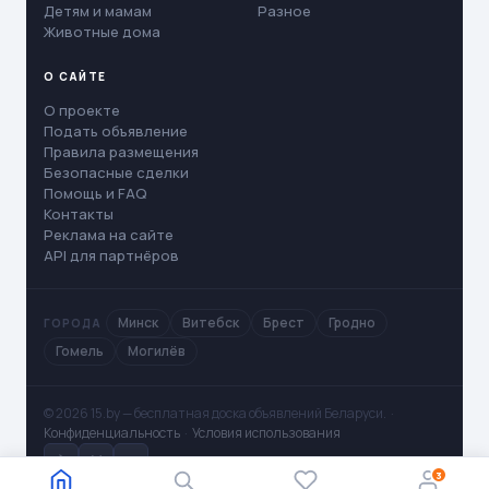
Детям и мамам
Разное
Животные дома
О САЙТЕ
О проекте
Подать объявление
Правила размещения
Безопасные сделки
Помощь и FAQ
Контакты
Реклама на сайте
API для партнёров
Минск
Витебск
Брест
Гродно
ГОРОДА
Гомель
Могилёв
© 2026 15.by — бесплатная доска объявлений Беларуси. ·
Конфиденциальность
·
Условия использования
✈
V
◻
3