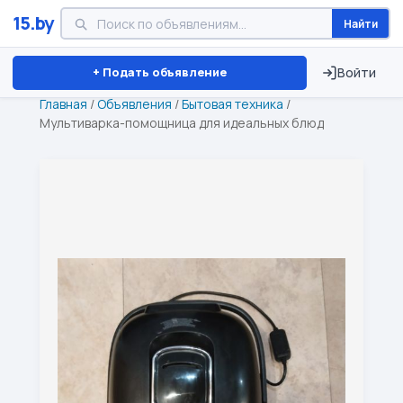
15.by
Найти
Минск
Витебск
Брест
⏱ ТОЛЬКО 15 ДНЕЙ
+ Подать объявление
Войти
Главная
/
Объявления
/
Бытовая техника
/
Мультиварка-помощница для идеальных блюд