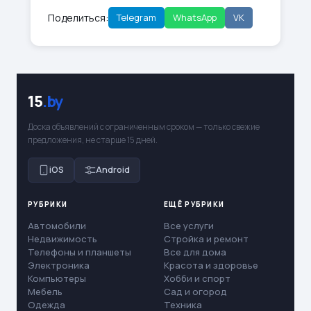
Поделиться:
Telegram
WhatsApp
VK
15
.by
Доска объявлений с ограниченным сроком — только свежие
предложения, не старше 15 дней.
iOS
Android
РУБРИКИ
ЕЩЁ РУБРИКИ
Автомобили
Все услуги
Недвижимость
Стройка и ремонт
Телефоны и планшеты
Все для дома
Электроника
Красота и здоровье
Компьютеры
Хобби и спорт
Мебель
Сад и огород
Одежда
Техника