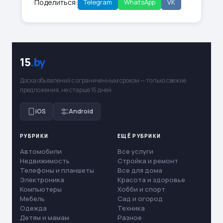
Поделиться:
Telegram
WhatsApp
VK
15
.by
Доска объявлений с ограниченным сроком — только свежие
предложения, не старше 15 дней.
iOS
Android
РУБРИКИ
ЕЩЁ РУБРИКИ
Автомобили
Все услуги
Недвижимость
Стройка и ремонт
Телефоны и планшеты
Все для дома
Электроника
Красота и здоровье
Компьютеры
Хобби и спорт
Мебель
Сад и огород
Одежда
Техника
Детям и мамам
Разное