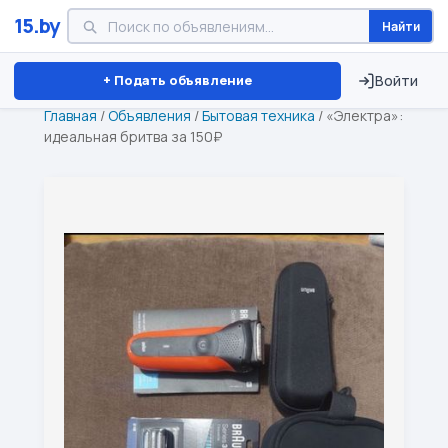
15.by
Найти
Минск
Витебск
Брест
⏱ ТОЛЬКО 15 ДНЕЙ
+ Подать объявление
Войти
Главная
/
Объявления
/
Бытовая техника
/
«Электра»:
идеальная бритва за 150₽