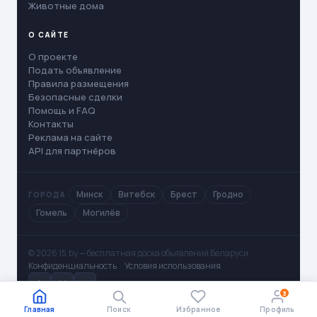
Животные дома
О САЙТЕ
О проекте
Подать объявление
Правила размещения
Безопасные сделки
Помощь и FAQ
Контакты
Реклама на сайте
API для партнёров
Минск
Витебск
Брест
Гродно
ГОРОДА
Гомель
Могилёв
© 2026 15.by — бесплатная доска объявлений Беларуси. ·
Конфиденциальность
·
Условия использования
✈
V
◻
3
Главная
Поиск
Избранное
Профиль