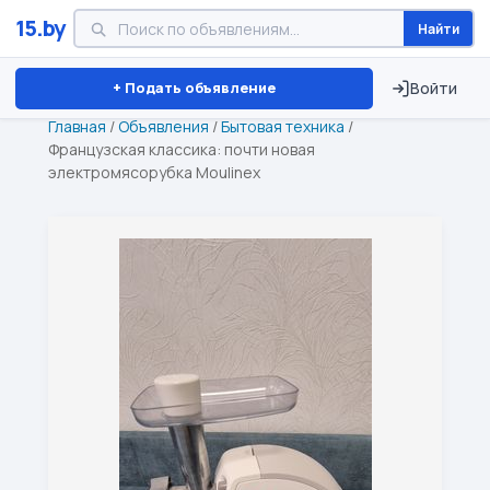
15.by
Найти
Минск
Витебск
Брест
⏱ ТОЛЬКО 15 ДНЕЙ
+ Подать объявление
Войти
Главная
/
Объявления
/
Бытовая техника
/
Французская классика: почти новая
электромясорубка Moulinex