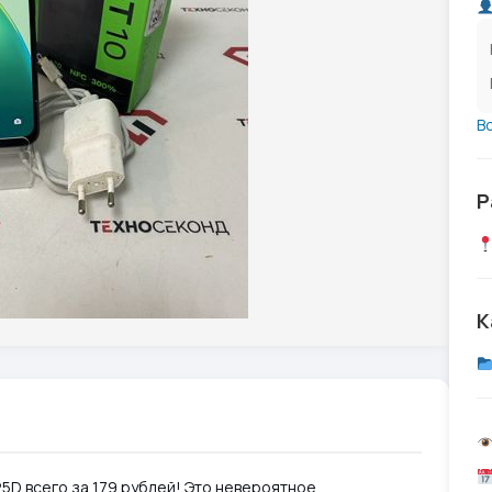
В
Р
К
25D всего за 179 рублей! Это невероятное