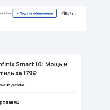
+ Подать объявление
Войти
я сейчас
nfinix Smart 10: Мощь и
тиль за 179₽
ена не указана
родавец