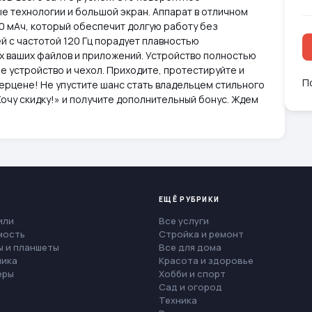
е технологии и большой экран. Аппарат в отличном
0 мАч, который обеспечит долгую работу без
й с частотой 120 Гц порадует плавностью
сех ваших файлов и приложений. Устройство полностью
ое устройство и чехол. Приходите, протестируйте и
П
ерцене! Не упустите шанс стать владельцем стильного
очу скидку!» и получите дополнительный бонус. Ждем
ЕЩЁ РУБРИКИ
или
Все услуги
мость
Стройка и ремонт
 и планшеты
Все для дома
ника
Красота и здоровье
еры
Хобби и спорт
Сад и огород
Техника