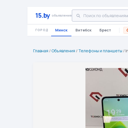
15.by
объявления
Минск
Витебск
Брест
ГОРОД
Главная
/
Объявления
/
Телефоны и планшеты
/
I