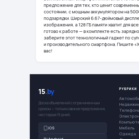
предложение для тех, кто ценит современны
состоянии, с мощным аккумулятором на 500
подзарядки. Широкий 6.67-дюймовый диспле
изображения, а 128 ГБ памяти хватит для в
готово к работе — в комплекте есть зарядн
заберите этот технологичный гаджет по суп
и производительного смартфона. Пишите «Х
вас!
РУБРИКИ
15
.by
Автомоб
Доска объявлений с ограниченным
Недвижи
сроком — только свежие предложения,
Телефоны
не старше 15 дней.
Электро
Компьют
Мебель
iOS
Одежда