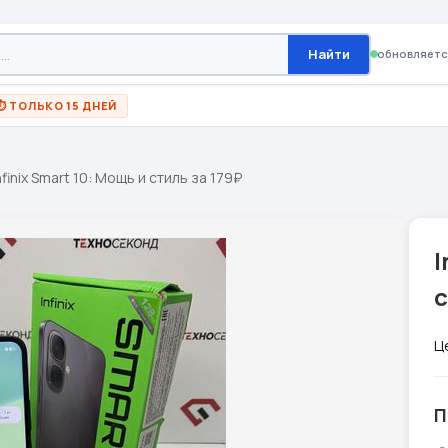
Найти
обновляетс
⏱ ТОЛЬКО 15 ДНЕЙ
nfinix Smart 10: Мощь и стиль за 179₽
I
с
Ц
П