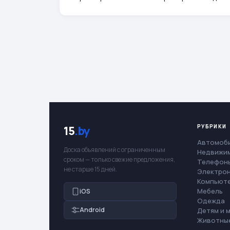
РУБРИКИ
15
.by
Автомоб
Доска объявлений с ограниченным
Недвижи
сроком — только свежие предложения,
Телефоны
не старше 15 дней.
Электро
Компьют
Мебель
iOS
Одежда
Android
Детям и 
Животны