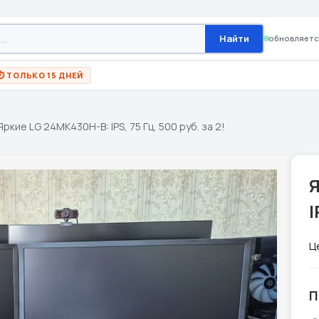
Найти
обновляетс
⏱ ТОЛЬКО 15 ДНЕЙ
Яркие LG 24MK430H-B: IPS, 75 Гц, 500 руб. за 2!
I
Ц
П