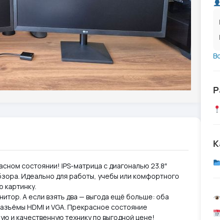
В
Р
К
сном состоянии! IPS-матрица с диагональю 23.8″
бзора. Идеально для работы, учебы или комфортного
ю картинку.
нитор. А если взять два — выгода ещё больше: оба
 разъёмы HDMI и VGA. Прекрасное состояние
ую и качественную технику по выгодной цене!