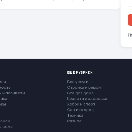
П
ЕЩЁ РУБРИКИ
или
Все услуги
мость
Стройка и ремонт
 и планшеты
Все для дома
ника
Красота и здоровье
еры
Хобби и спорт
Сад и огород
Техника
мамам
Разное
е дома