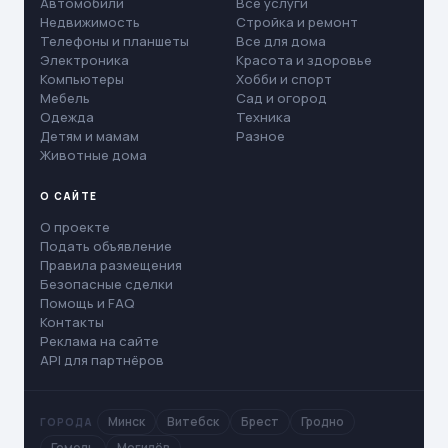
Автомобили
Все услуги
Недвижимость
Стройка и ремонт
Телефоны и планшеты
Все для дома
Электроника
Красота и здоровье
Компьютеры
Хобби и спорт
Мебель
Сад и огород
Одежда
Техника
Детям и мамам
Разное
Животные дома
О САЙТЕ
О проекте
Подать объявление
Правила размещения
Безопасные сделки
Помощь и FAQ
Контакты
Реклама на сайте
API для партнёров
Минск
Витебск
Брест
Гродно
ГОРОДА
Гомель
Могилёв