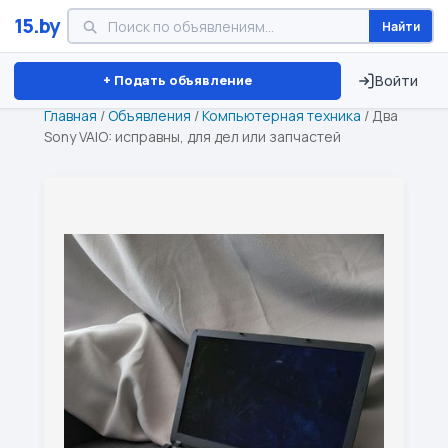
15.by
Найти
Минск
Витебск
Брест
⏱ ТОЛЬКО 15 ДНЕЙ
+ Подать объявление
Войти
Главная
/
Объявления
/
Компьютерная техника
/
Два
Sony VAIO: исправны, для дел или запчастей