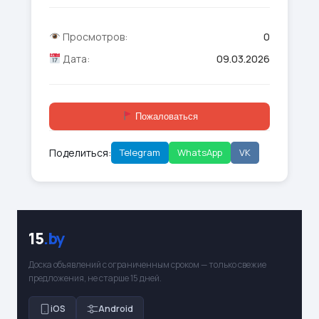
Просмотров:
0
Дата:
09.03.2026
Пожаловаться
Поделиться:
Telegram
WhatsApp
VK
15
.by
Доска объявлений с ограниченным сроком — только свежие
предложения, не старше 15 дней.
iOS
Android