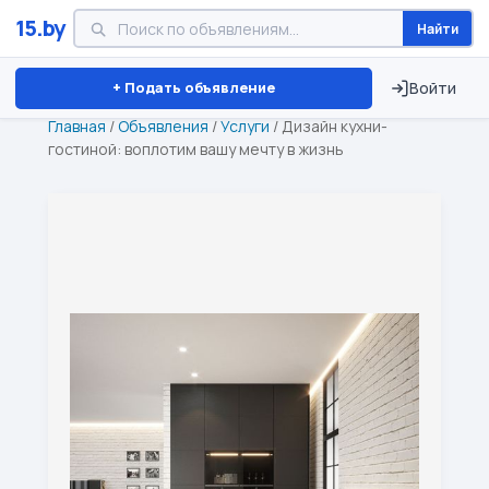
15.by
Найти
Минск
Витебск
Брест
⏱ ТОЛЬКО 15 ДНЕЙ
+ Подать объявление
Войти
Главная
/
Объявления
/
Услуги
/
Дизайн кухни-
гостиной: воплотим вашу мечту в жизнь