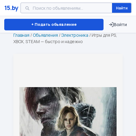
15.by
Найти
Минск
Витебск
Брест
⏱ ТОЛЬКО 15 ДНЕЙ
+ Подать объявление
Войти
Главная
/
Объявления
/
Электроника
/
Игры для PS,
XBOX, STEAM — быстро и надежно