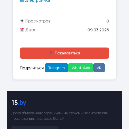
Электроника
Просмотров:
0
Дата:
09.03.2026
Пожаловаться
Поделиться:
Telegram
WhatsApp
VK
15
.by
Доска объявлений с ограниченным сроком — только свежие
предложения, не старше 15 дней.