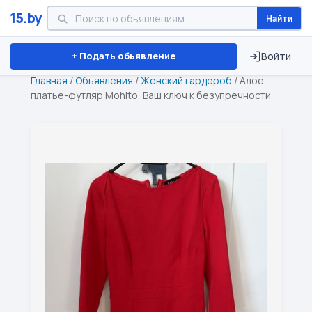
15.by
Найти
Минск
Витебск
Брест
⏱ ТОЛЬКО 15 ДНЕЙ
+ Подать объявление
Войти
Главная
/
Объявления
/
Женский гардероб
/
Алое
платье-футляр Mohito: Ваш ключ к безупречности