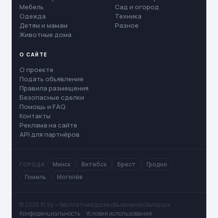
Мебель
Сад и огород
Одежда
Техника
Детям и мамам
Разное
Животные дома
О САЙТЕ
О проекте
Подать объявление
Правила размещения
Безопасные сделки
Помощь и FAQ
Контакты
Реклама на сайте
API для партнёров
Минск
Витебск
Брест
Гродно
ГОРОДА
Гомель
Могилёв
© 2026 15.by — бесплатная доска объявлений Беларуси. ·
Конфиденциальность
·
Условия использования