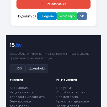
Пожаловаться
Поделиться:
Telegram
WhatsApp
VK
15
.by
Доска объявлений с ограниченным сроком — только свежие
предложения, не старше 15 дней.
iOS
Android
РУБРИКИ
ЕЩЁ РУБРИКИ
Автомобили
Все услуги
Недвижимость
Стройка и ремонт
Телефоны и планшеты
Все для дома
Электроника
Красота и здоровье
Компьютеры
Хобби и спорт