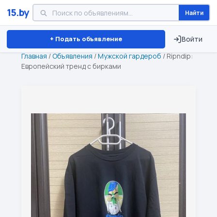
15.by
Найти
Минск
Витебск
Брест
⏱ ТОЛЬКО 15 ДНЕЙ
+ Подать объявление
Войти
Главная
/
Объявления
/
Мужской гардероб
/
Ripndip:
Европейский тренд с бирками