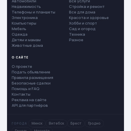
Автомобили
Все услуги
Недвижимость
Стройка и ремонт
Телефоны и планшеты
Все для дома
Электроника
Красота и здоровье
Компьютеры
Хобби и спорт
Мебель
Сад и огород
Одежда
Техника
Детям и мамам
Разное
Животные дома
О САЙТЕ
О проекте
Подать объявление
Правила размещения
Безопасные сделки
Помощь и FAQ
Контакты
Реклама на сайте
API для партнёров
Минск
Витебск
Брест
Гродно
ГОРОДА
Гомель
Могилёв