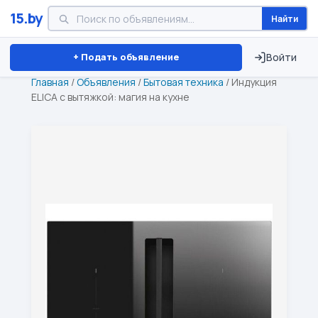
15.by
Найти
Минск
Витебск
Брест
⏱ ТОЛЬКО 15 ДНЕЙ
+ Подать объявление
Войти
Главная
/
Объявления
/
Бытовая техника
/
Индукция
ELICA с вытяжкой: магия на кухне