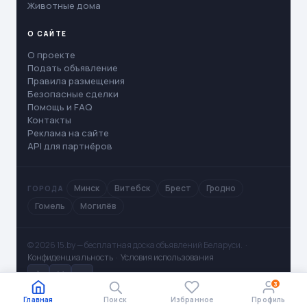
Животные дома
О САЙТЕ
О проекте
Подать объявление
Правила размещения
Безопасные сделки
Помощь и FAQ
Контакты
Реклама на сайте
API для партнёров
Минск
Витебск
Брест
Гродно
ГОРОДА
Гомель
Могилёв
© 2026 15.by — бесплатная доска объявлений Беларуси. ·
Конфиденциальность
·
Условия использования
✈
V
◻
3
Главная
Поиск
Избранное
Профиль