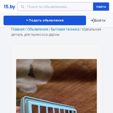
15.by
Найти
Минск
Витебск
Брест
⏱ ТОЛЬКО 15 ДНЕЙ
+ Подать объявление
Войти
Главная
/
Объявления
/
Бытовая техника
/
Идеальная
деталь для пылесоса даром