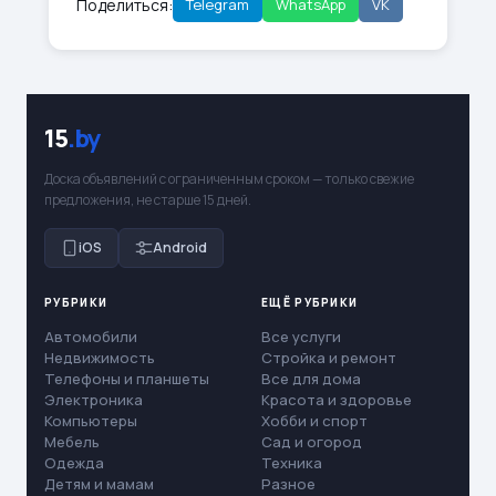
Поделиться:
Telegram
WhatsApp
VK
15
.by
Доска объявлений с ограниченным сроком — только свежие
предложения, не старше 15 дней.
iOS
Android
РУБРИКИ
ЕЩЁ РУБРИКИ
Автомобили
Все услуги
Недвижимость
Стройка и ремонт
Телефоны и планшеты
Все для дома
Электроника
Красота и здоровье
Компьютеры
Хобби и спорт
Мебель
Сад и огород
Одежда
Техника
Детям и мамам
Разное