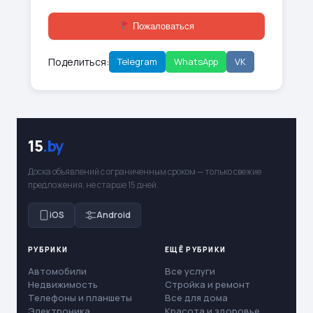
Пожаловаться
Поделиться:
Telegram
WhatsApp
VK
15
.by
Доска объявлений с ограниченным сроком — только свежие
предложения, не старше 15 дней.
iOS
Android
РУБРИКИ
ЕЩЁ РУБРИКИ
Автомобили
Все услуги
Недвижимость
Стройка и ремонт
Телефоны и планшеты
Все для дома
Электроника
Красота и здоровье