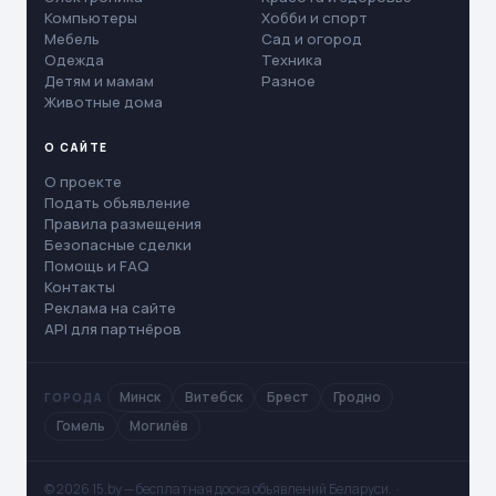
Компьютеры
Хобби и спорт
Мебель
Сад и огород
Одежда
Техника
Детям и мамам
Разное
Животные дома
О САЙТЕ
О проекте
Подать объявление
Правила размещения
Безопасные сделки
Помощь и FAQ
Контакты
Реклама на сайте
API для партнёров
Минск
Витебск
Брест
Гродно
ГОРОДА
Гомель
Могилёв
© 2026 15.by — бесплатная доска объявлений Беларуси. ·