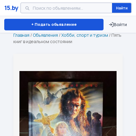
15.by
Найти
Минск
Витебск
Брест
⏱ ТОЛЬКО 15 ДНЕЙ
+ Подать объявление
Войти
Главная
/
Объявления
/
Хобби, спорт и туризм
/
Пять
книг в идеальном состоянии