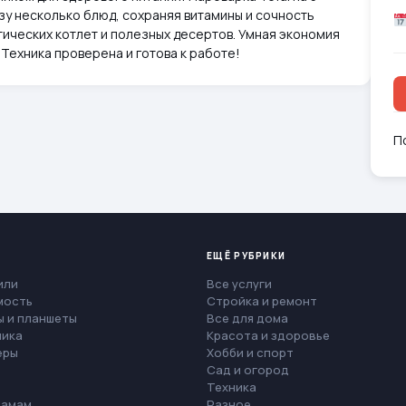
азу несколько блюд, сохраняя витамины и сочность
тических котлет и полезных десертов. Умная экономия
 Техника проверена и готова к работе!
П
ЕЩЁ РУБРИКИ
или
Все услуги
мость
Стройка и ремонт
 и планшеты
Все для дома
ника
Красота и здоровье
еры
Хобби и спорт
Сад и огород
Техника
мамам
Разное