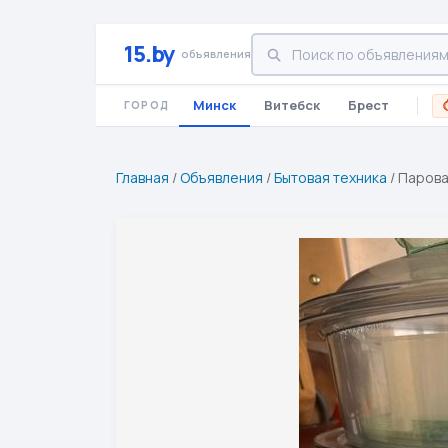
15.by
объявления
Минск
Витебск
Брест
ГОРОД
Главная
/
Объявления
/
Бытовая техника
/
Парова