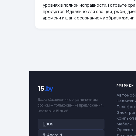
уровнях в полной исправности. Готовьте ср
продуктов. Идеально для овощей, рыбы, дие
времени и шаг к осознанному образу жизни.
РУБРИКИ
15
.by
Автомоб
Доска объявлений с ограниченным
Недвижи
сроком — только свежие предложения,
Телефоны
не старше 15 дней.
Электро
Компьют
Мебель
iOS
Одежда
Android
Детям и 