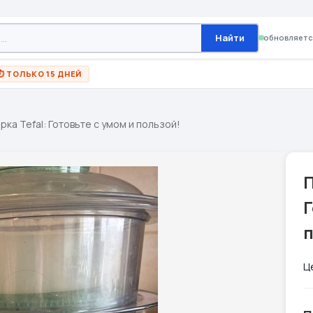
Найти
обновляетс
⏱ ТОЛЬКО 15 ДНЕЙ
рка Tefal: Готовьте с умом и пользой!
П
Г
Ц