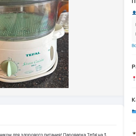
П
В
Р
К
ком для здорового питания! Пароварка Tefal на 3