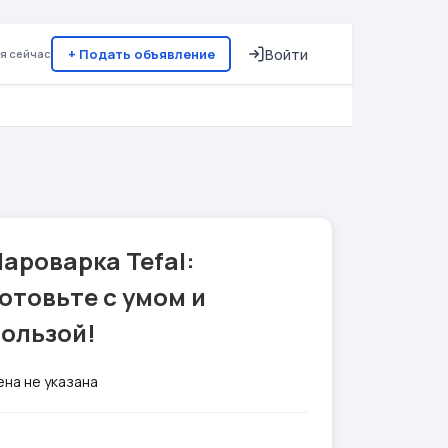
+ Подать объявление
Войти
я сейчас
ароварка Tefal:
отовьте с умом и
пользой!
ена не указана