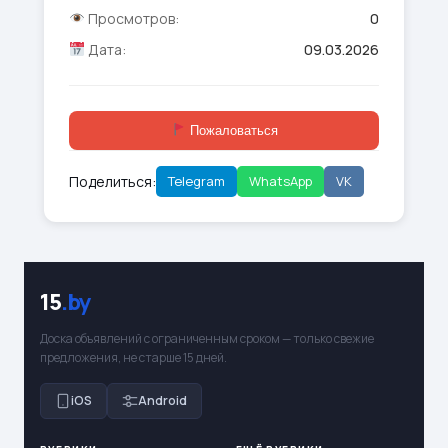
Просмотров:
0
Дата:
09.03.2026
Пожаловаться
Поделиться:
Telegram
WhatsApp
VK
15
.by
Доска объявлений с ограниченным сроком — только свежие
предложения, не старше 15 дней.
iOS
Android