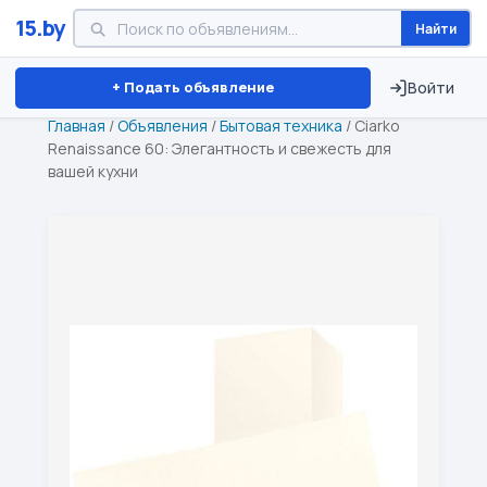
15.by
Найти
Минск
Витебск
Брест
⏱ ТОЛЬКО 15 ДНЕЙ
+ Подать объявление
Войти
Главная
/
Объявления
/
Бытовая техника
/
Ciarko
Renaissance 60: Элегантность и свежесть для
вашей кухни