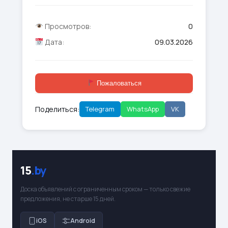
Просмотров:
0
Дата:
09.03.2026
Пожаловаться
Поделиться:
Telegram
WhatsApp
VK
15
.by
Доска объявлений с ограниченным сроком — только свежие
предложения, не старше 15 дней.
iOS
Android