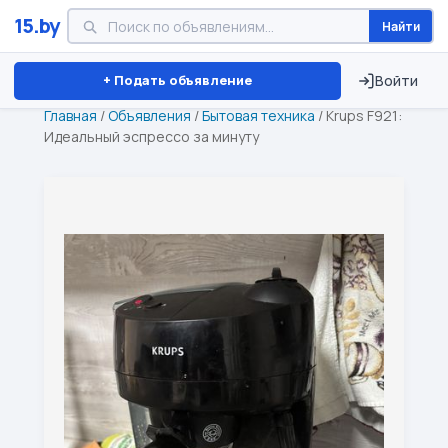
15.by
Найти
Минск
Витебск
Брест
⏱ ТОЛЬКО 15 ДНЕЙ
+ Подать объявление
Войти
Главная
/
Объявления
/
Бытовая техника
/
Krups F921:
Идеальный эспрессо за минуту