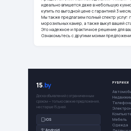
идеально впишется даже в небольшую кухню
купить по выгодной цене с гарантией 3 меся
Мы также предлагаем полный спектр услуг:
морозильных камер, а также выкуп вашей ст
Это надежное и практичное решение для ва
Ознакомьтесь с другими моими предложени
РУБРИКИ
15
.by
Автомоб
Доска объявлений с ограниченным
Недвижи
сроком — только свежие предложения,
Телефоны
не старше 15 дней.
Электро
Компьют
Мебель
iOS
Одежда
Android
Детям и 