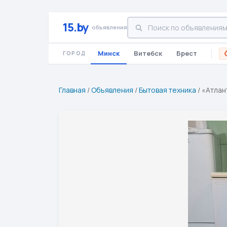
15.by
объявления
Минск
Витебск
Брест
ГОРОД
Главная
/
Объявления
/
Бытовая техника
/
«Атлан