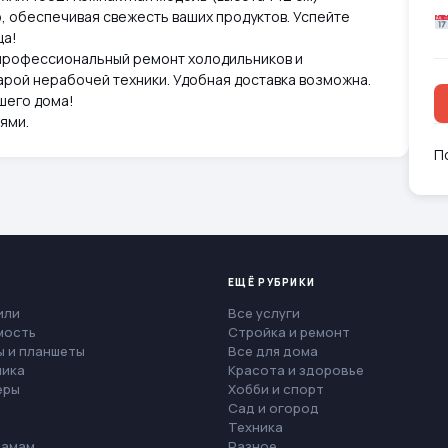
, обеспечивая свежесть ваших продуктов. Успейте
ца!
 профессиональный ремонт холодильников и
арой нерабочей техники. Удобная доставка возможна.
шего дома!
ями.
П
ЕЩЁ РУБРИКИ
или
Все услуги
мость
Стройка и ремонт
 и планшеты
Все для дома
ника
Красота и здоровье
еры
Хобби и спорт
Сад и огород
Техника
мамам
Разное