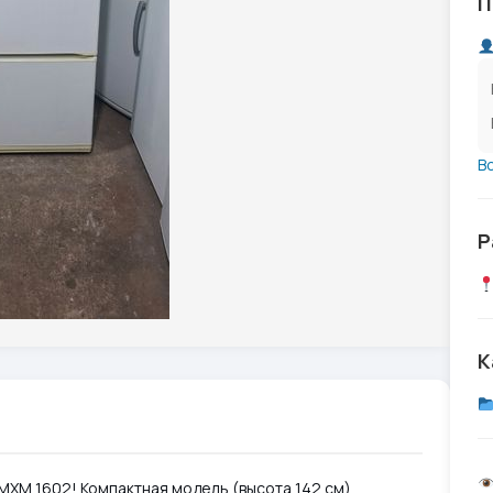
П
В
Р
К
МХМ 1602! Компактная модель (высота 142 см)