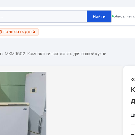
Найти
обновляетс
⏱ ТОЛЬКО 15 ДНЕЙ
т» МХМ 1602: Компактная свежесть для вашей кухни
д
Ц