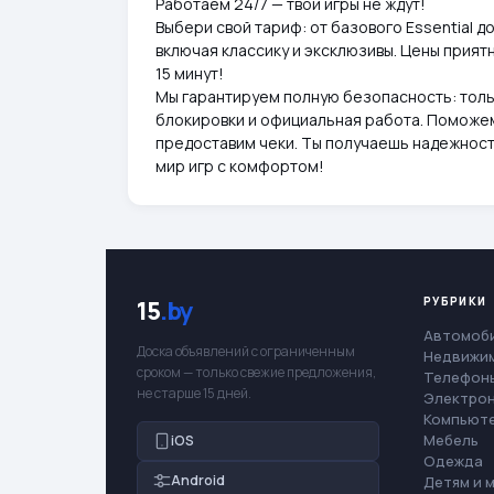
Работаем 24/7 — твои игры не ждут!
Выбери свой тариф: от базового Essential д
включая классику и эксклюзивы. Цены прият
15 минут!
Мы гарантируем полную безопасность: толь
блокировки и официальная работа. Поможем
предоставим чеки. Ты получаешь надежность,
мир игр с комфортом!
РУБРИКИ
15
.by
Автомоб
Доска объявлений с ограниченным
Недвижи
сроком — только свежие предложения,
Телефоны
не старше 15 дней.
Электро
Компьют
Мебель
iOS
Одежда
Android
Детям и 