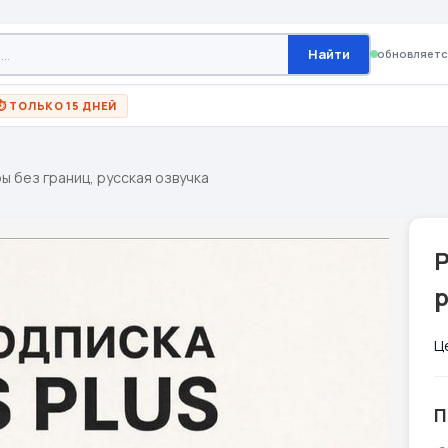
Найти
обновляетс
⏱ ТОЛЬКО 15 ДНЕЙ
гры без границ, русская озвучка
P
р
Ц
П