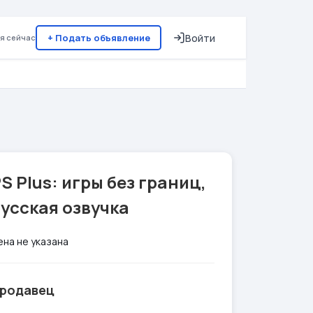
+ Подать объявление
Войти
я сейчас
S Plus: игры без границ,
усская озвучка
ена не указана
родавец