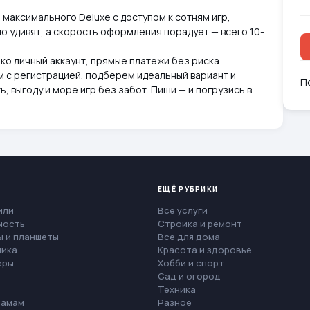
о максимального Deluxe с доступом к сотням игр,
но удивят, а скорость оформления порадует — всего 10-
ко личный аккаунт, прямые платежи без риска
 с регистрацией, подберем идеальный вариант и
П
 выгоду и море игр без забот. Пиши — и погрузись в
ЕЩЁ РУБРИКИ
или
Все услуги
мость
Стройка и ремонт
 и планшеты
Все для дома
ника
Красота и здоровье
еры
Хобби и спорт
Сад и огород
Техника
мамам
Разное