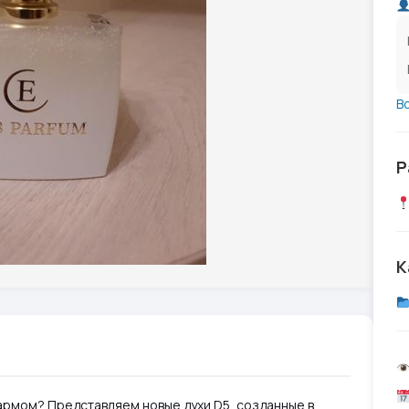
В
Р
К
рмом? Представляем новые духи D5, созданные в