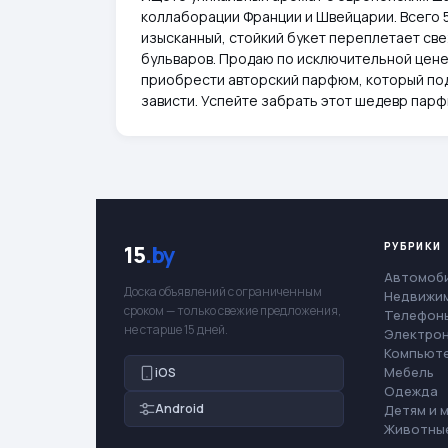
коллаборации Франции и Швейцарии. Всего 5
изысканный, стойкий букет переплетает све
бульваров. Продаю по исключительной цене
приобрести авторский парфюм, который под
зависти. Успейте забрать этот шедевр пар
РУБРИКИ
15
.by
Автомоб
Доска объявлений с ограниченным
Недвижи
сроком — только свежие предложения,
Телефоны
не старше 15 дней.
Электро
Компьют
Мебель
iOS
Одежда
Android
Детям и 
Животны