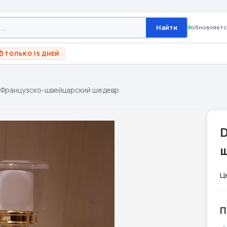
Найти
обновляетс
⏱ ТОЛЬКО 15 ДНЕЙ
 Французско-швейцарский шедевр
D
Ц
П