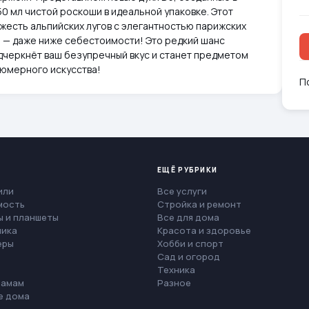
0 мл чистой роскоши в идеальной упаковке. Этот
жесть альпийских лугов с элегантностью парижских
 — даже ниже себестоимости! Это редкий шанс
черкнёт ваш безупречный вкус и станет предметом
фюмерного искусства!
П
ЕЩЁ РУБРИКИ
или
Все услуги
мость
Стройка и ремонт
 и планшеты
Все для дома
ника
Красота и здоровье
еры
Хобби и спорт
Сад и огород
Техника
мамам
Разное
е дома