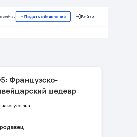
+ Подать объявление
Войти
я сейчас
5: Французско-
швейцарский шедевр
ена не указана
родавец