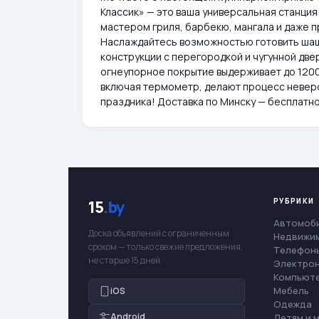
Классик» — это ваша универсальная станция 
мастером гриля, барбекю, мангала и даже п
Наслаждайтесь возможностью готовить шаш
конструкции с перегородкой и чугунной двер
огнеупорное покрытие выдерживает до 1200
включая термометр, делают процесс невер
праздника! Доставка по Минску — бесплатно
РУБРИКИ
15
.by
Автомоб
Доска объявлений с ограниченным
Недвижи
сроком — только свежие предложения,
Телефоны
не старше 15 дней.
Электро
Компьют
Мебель
iOS
Одежда
Android
Детям и 