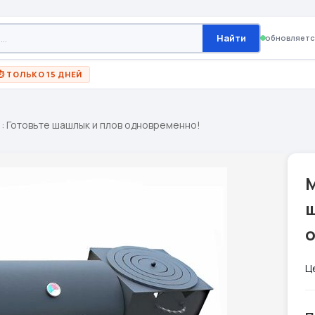
Найти
обновляетс
⏱ ТОЛЬКО 15 ДНЕЙ
1: Готовьте шашлык и плов одновременно!
М
Ц