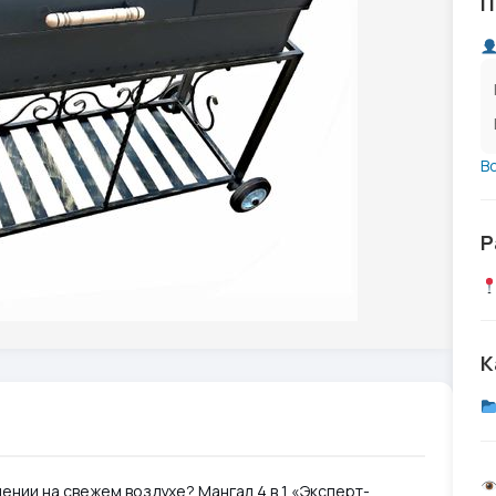
П
В
Р
К
нии на свежем воздухе? Мангал 4 в 1 «Эксперт-