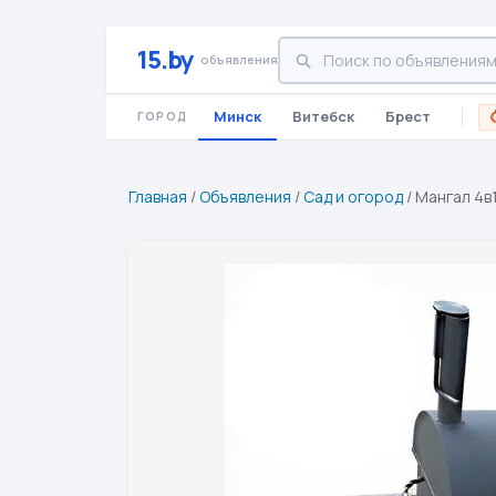
15.by
объявления
Минск
Витебск
Брест
ГОРОД
Главная
/
Объявления
/
Сад и огород
/
Мангал 4в