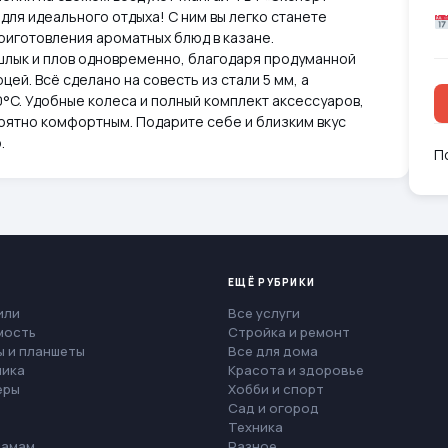
для идеального отдыха! С ним вы легко станете
риготовления ароматных блюд в казане.
лык и плов одновременно, благодаря продуманной
цей. Всё сделано на совесть из стали 5 мм, а
°C. Удобные колеса и полный комплект аксессуаров,
оятно комфортным. Подарите себе и близким вкус
.
П
ЕЩЁ РУБРИКИ
или
Все услуги
мость
Стройка и ремонт
 и планшеты
Все для дома
ника
Красота и здоровье
еры
Хобби и спорт
Сад и огород
Техника
мамам
Разное