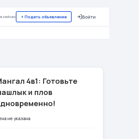
+ Подать объявление
Войти
я сейчас
ангал 4в1: Готовьте
шашлык и плов
одновременно!
ена не указана