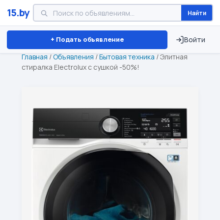
15.by
Найти
Минск
Витебск
Брест
⏱ ТОЛЬКО 15 ДНЕЙ
+ Подать объявление
Войти
Главная
/
Объявления
/
Бытовая техника
/
Элитная
стиралка Electrolux с сушкой -50%!