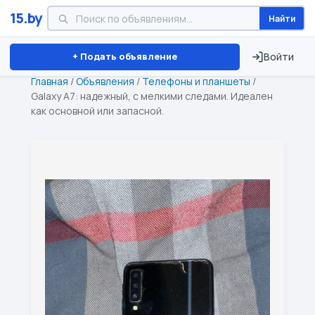
15.by
Найти
Минск
Витебск
Брест
⏱ ТОЛЬКО 15 ДНЕЙ
+ Подать объявление
Войти
Главная
/
Объявления
/
Телефоны и планшеты
/
Galaxy A7: надежный, с мелкими следами. Идеален
как основной или запасной.