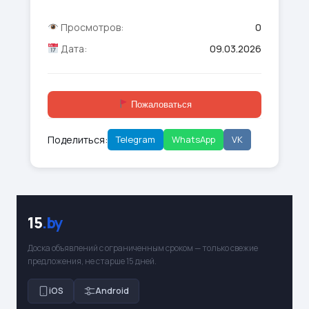
Просмотров:
0
Дата:
09.03.2026
Пожаловаться
Поделиться:
Telegram
WhatsApp
VK
15
.by
Доска объявлений с ограниченным сроком — только свежие
предложения, не старше 15 дней.
iOS
Android