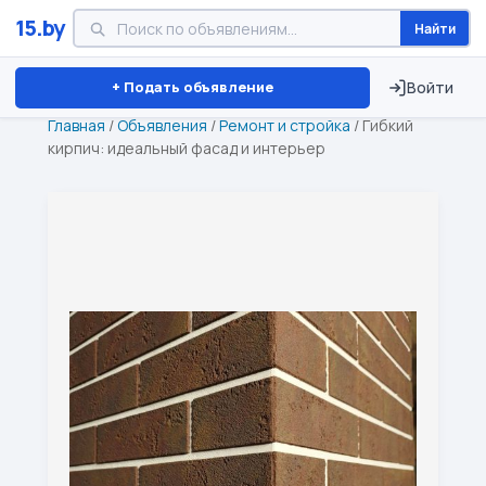
15.by
Найти
Минск
Витебск
Брест
⏱ ТОЛЬКО 15 ДНЕЙ
+ Подать объявление
Войти
Главная
/
Объявления
/
Ремонт и стройка
/
Гибкий
кирпич: идеальный фасад и интерьер