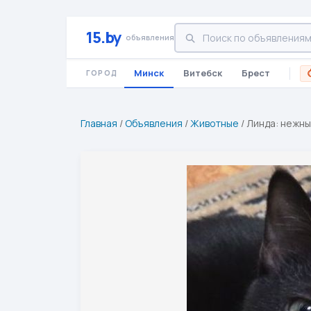
15.by
объявления
Минск
Витебск
Брест
ГОРОД
Главная
/
Объявления
/
Животные
/
Линда: нежн