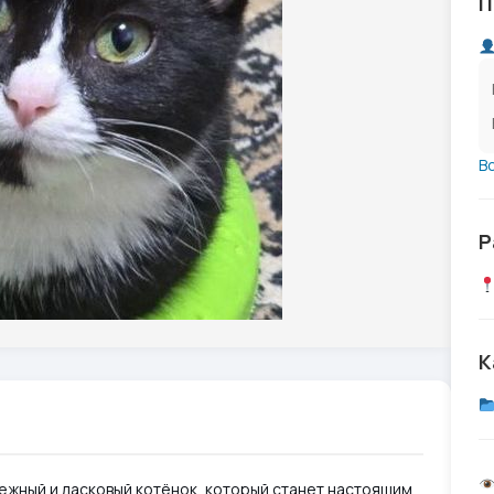
П
В
Р
К
ежный и ласковый котёнок, который станет настоящим