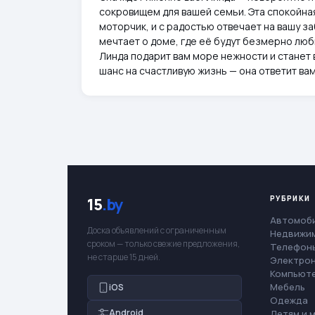
сокровищем для вашей семьи. Эта спокойная
моторчик, и с радостью отвечает на вашу з
мечтает о доме, где её будут безмерно люб
Линда подарит вам море нежности и станет 
шанс на счастливую жизнь — она ответит ва
РУБРИКИ
15
.by
Автомоб
Доска объявлений с ограниченным
Недвижи
сроком — только свежие предложения,
Телефоны
не старше 15 дней.
Электро
Компьют
Мебель
iOS
Одежда
Android
Детям и 