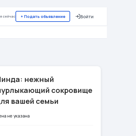
+ Подать объявление
Войти
я сейчас
Линда: нежный
мурлыкающий сокровище
для вашей семьи
ена не указана