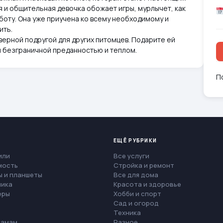
 и общительная девочка обожает игры, мурлычет, как
аботу. Она уже приучена ко всему необходимому и
ить.
верной подругой для других питомцев. Подарите ей
м безграничной преданностью и теплом.
П
ЕЩЁ РУБРИКИ
или
Все услуги
мость
Стройка и ремонт
 и планшеты
Все для дома
ника
Красота и здоровье
еры
Хобби и спорт
Сад и огород
Техника
мамам
Разное