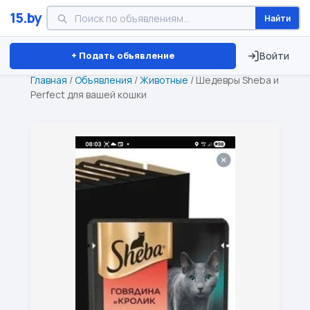
15.by
Найти
Минск
Витебск
Брест
⏱ ТОЛЬКО 15 ДНЕЙ
+ Подать объявление
Войти
Главная
/
Объявления
/
Животные
/
Шедевры Sheba и
Perfect для вашей кошки