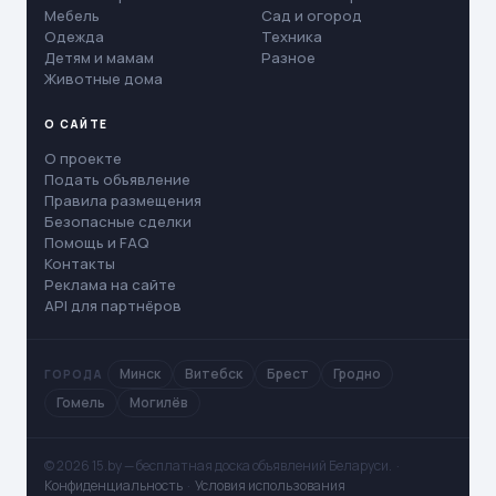
Мебель
Сад и огород
Одежда
Техника
Детям и мамам
Разное
Животные дома
О САЙТЕ
О проекте
Подать объявление
Правила размещения
Безопасные сделки
Помощь и FAQ
Контакты
Реклама на сайте
API для партнёров
Минск
Витебск
Брест
Гродно
ГОРОДА
Гомель
Могилёв
© 2026 15.by — бесплатная доска объявлений Беларуси. ·
Конфиденциальность
·
Условия использования