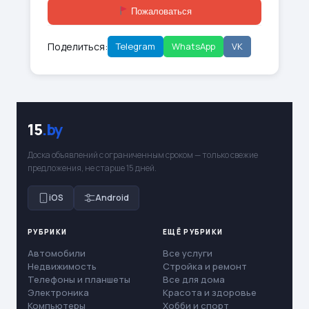
Пожаловаться
Поделиться:
Telegram
WhatsApp
VK
15
.by
Доска объявлений с ограниченным сроком — только свежие
предложения, не старше 15 дней.
iOS
Android
РУБРИКИ
ЕЩЁ РУБРИКИ
Автомобили
Все услуги
Недвижимость
Стройка и ремонт
Телефоны и планшеты
Все для дома
Электроника
Красота и здоровье
Компьютеры
Хобби и спорт