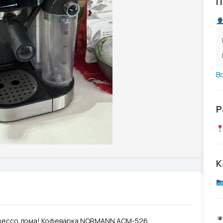
П
В
Р
К
рессо дома! Кофеварка NORMANN ACM-526,