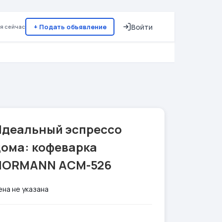
+ Подать объявление
Войти
я сейчас
Идеальный эспрессо
дома: кофеварка
NORMANN ACM-526
ена не указана