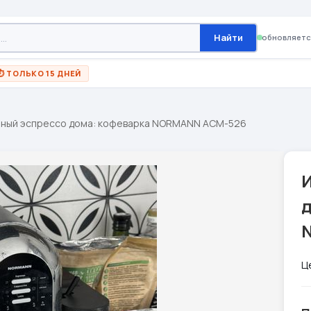
Найти
обновляетс
⏱ ТОЛЬКО 15 ДНЕЙ
ный эспрессо дома: кофеварка NORMANN ACM-526
Ц