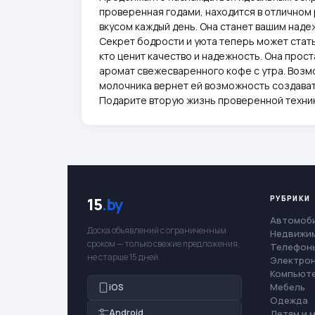
проверенная годами, находится в отличном
вкусом каждый день. Она станет вашим над
Секрет бодрости и уюта теперь может стать
кто ценит качество и надежность. Она прост
аромат свежесваренного кофе с утра. Возм
молочника вернет ей возможность создават
Подарите вторую жизнь проверенной техник
РУБРИКИ
15
.by
Автомоб
Доска объявлений с ограниченным
Недвижи
сроком — только свежие предложения,
Телефоны
не старше 15 дней.
Электро
Компьют
Мебель
iOS
Одежда
Android
Детям и 