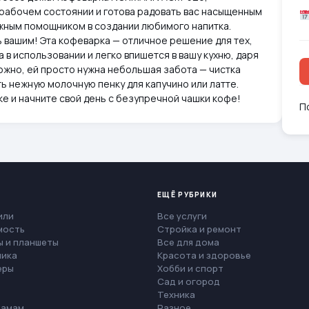
 рабочем состоянии и готова радовать вас насыщенным
ежным помощником в создании любимого напитка.
 вашим! Эта кофеварка — отличное решение для тех,
а в использовании и легко впишется в вашу кухню, даря
ожно, ей просто нужна небольшая забота — чистка
ь нежную молочную пенку для капучино или латте.
е и начните свой день с безупречной чашки кофе!
П
ЕЩЁ РУБРИКИ
или
Все услуги
мость
Стройка и ремонт
 и планшеты
Все для дома
ника
Красота и здоровье
еры
Хобби и спорт
Сад и огород
Техника
мамам
Разное