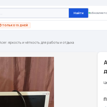
Найти
обновляетс
⏱ ТОЛЬКО 15 ДНЕЙ
Acer: яркость и чёткость для работы и отдыха
A
д
Ц
П