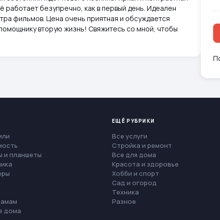
сё работает безупречно, как в первый день. Идеален
тра фильмов. Цена очень приятная и обсуждается
помощнику вторую жизнь! Свяжитесь со мной, чтобы
П
ЕЩЁ РУБРИКИ
или
Все услуги
мость
Стройка и ремонт
 и планшеты
Все для дома
ника
Красота и здоровье
еры
Хобби и спорт
Сад и огород
Техника
мамам
Разное
е дома