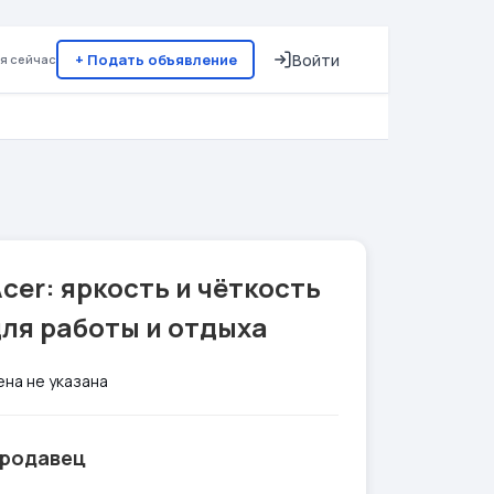
+ Подать объявление
Войти
я сейчас
cer: яркость и чёткость
ля работы и отдыха
ена не указана
родавец