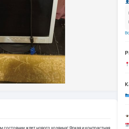
В
Р
К
м состоянии ждет нового хозяина! Яркая и контрастная