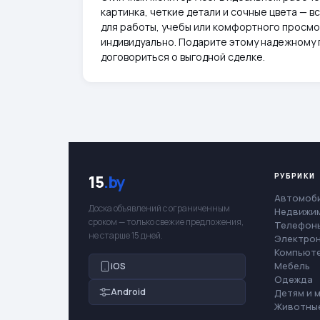
картинка, четкие детали и сочные цвета — в
для работы, учебы или комфортного просмо
индивидуально. Подарите этому надежному 
договориться о выгодной сделке.
РУБРИКИ
15
.by
Автомоб
Доска объявлений с ограниченным
Недвижи
сроком — только свежие предложения,
Телефоны
не старше 15 дней.
Электро
Компьют
Мебель
iOS
Одежда
Android
Детям и 
Животны