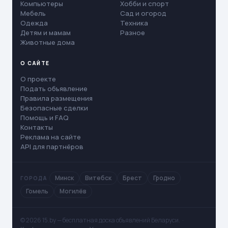
Компьютеры
Хобби и спорт
Мебель
Сад и огород
Одежда
Техника
Детям и мамам
Разное
Животные дома
О САЙТЕ
О проекте
Подать объявление
Правила размещения
Безопасные сделки
Помощь и FAQ
Контакты
Реклама на сайте
API для партнёров
Минск
Витебск
Брест
Гродно
ГОРОДА
Гомель
Могилёв
© 2026 15.by — бесплатная доска объявлений Беларуси. ·