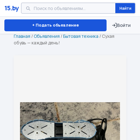
15.by
Найти
Минск
Витебск
Брест
⏱ ТОЛЬКО 15 ДНЕЙ
+ Подать объявление
Войти
Главная
/
Объявления
/
Бытовая техника
/
Сухая
обувь — каждый день!