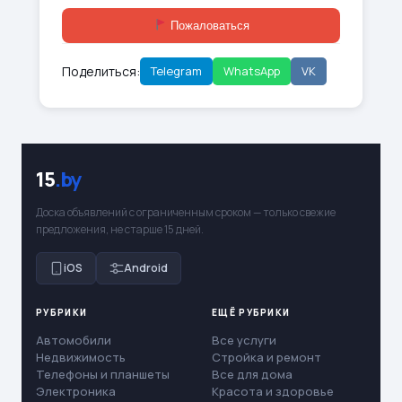
Пожаловаться
Поделиться:
Telegram
WhatsApp
VK
15
.by
Доска объявлений с ограниченным сроком — только свежие
предложения, не старше 15 дней.
iOS
Android
РУБРИКИ
ЕЩЁ РУБРИКИ
Автомобили
Все услуги
Недвижимость
Стройка и ремонт
Телефоны и планшеты
Все для дома
Электроника
Красота и здоровье