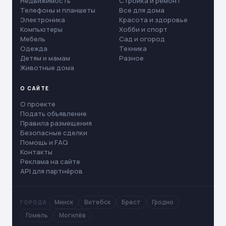
Недвижимость
Стройка и ремонт
Телефоны и планшеты
Все для дома
Электроника
Красота и здоровье
Компьютеры
Хобби и спорт
Мебель
Сад и огород
Одежда
Техника
Детям и мамам
Разное
Животные дома
О САЙТЕ
О проекте
Подать объявление
Правила размещения
Безопасные сделки
Помощь и FAQ
Контакты
Реклама на сайте
API для партнёров
Минск
Витебск
Брест
Гродно
ГОРОДА
Гомель
Могилёв