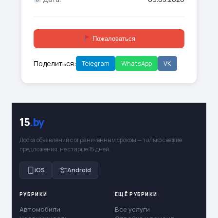
Пожаловаться
Поделиться:
Telegram
WhatsApp
VK
15
.by
Доска объявлений с ограниченным сроком — только свежие
предложения, не старше 15 дней.
iOS
Android
РУБРИКИ
ЕЩЁ РУБРИКИ
Автомобили
Все услуги