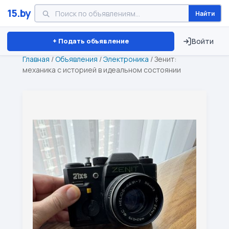
15.by
Найти
Минск
Витебск
Брест
⏱ ТОЛЬКО 15 ДНЕЙ
+ Подать объявление
Войти
Главная
/
Объявления
/
Электроника
/
Зенит:
механика с историей в идеальном состоянии