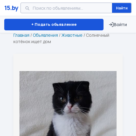
15.by
Найти
Минск
Витебск
Брест
⏱ ТОЛЬКО 15 ДНЕЙ
+ Подать объявление
Войти
Главная
/
Объявления
/
Животные
/
Солнечный
котёнок ищет дом