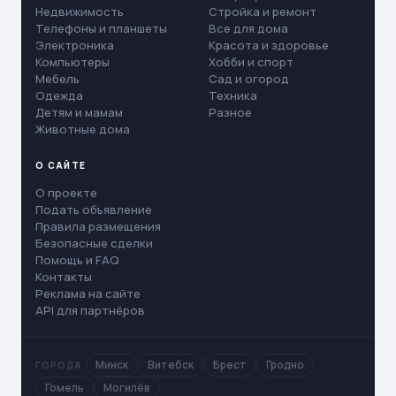
Недвижимость
Стройка и ремонт
Телефоны и планшеты
Все для дома
Электроника
Красота и здоровье
Компьютеры
Хобби и спорт
Мебель
Сад и огород
Одежда
Техника
Детям и мамам
Разное
Животные дома
О САЙТЕ
О проекте
Подать объявление
Правила размещения
Безопасные сделки
Помощь и FAQ
Контакты
Реклама на сайте
API для партнёров
Минск
Витебск
Брест
Гродно
ГОРОДА
Гомель
Могилёв