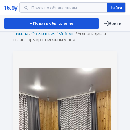
15.by
Найти
Минск
Витебск
Брест
⏱ ТОЛЬКО 15 ДНЕЙ
+ Подать объявление
Войти
Главная
/
Объявления
/
Мебель
/
Угловой диван-
трансформер с сменным углом